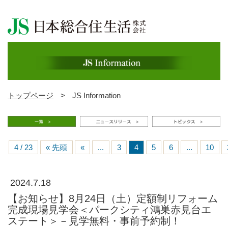
トップページ
>
JS Information
4 / 23
« 先頭
«
...
3
4
5
6
...
10
2024.7.18
【お知らせ】8月24日（土）定額制リフォーム
完成現場見学会＜パークシティ鴻巣赤見台エ
ステート＞－見学無料・事前予約制！